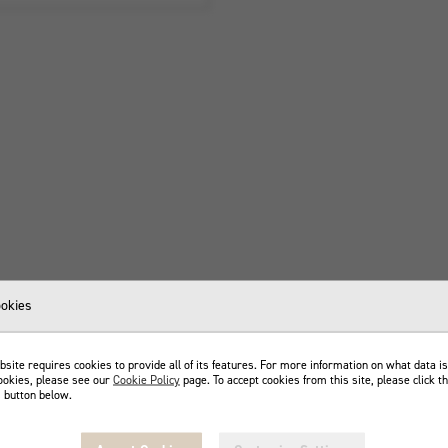
okies
bsite requires cookies to provide all of its features. For more information on what data i
n oder einen Termin buchen wollen, kontakti
cookies, please see our
Cookie Policy
page. To accept cookies from this site, please click t
 button below.
KONTAKTIEREN