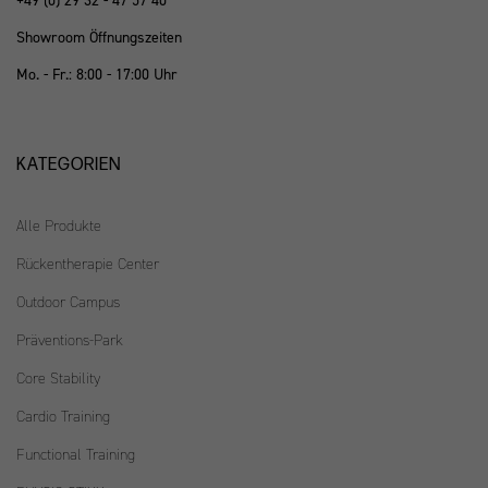
+49 (0) 29 32 - 47 57 40
Showroom Öffnungszeiten
Mo. - Fr.: 8:00 - 17:00 Uhr
KATEGORIEN
Alle Produkte
Rückentherapie Center
Outdoor Campus
Präventions-Park
Core Stability
Cardio Training
Functional Training