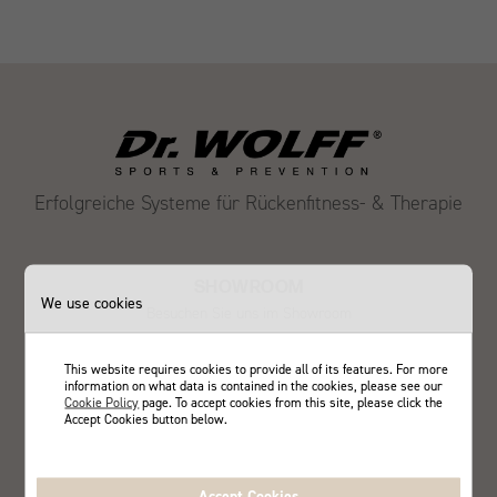
Erfolgreiche Systeme für Rückenfitness- & Therapie
SHOWROOM
We use cookies
Besuchen Sie uns im Showroom
ZUM SHOWROOM
This website requires cookies to provide all of its features. For more
information on what data is contained in the cookies, please see our
Cookie Policy
page. To accept cookies from this site, please click the
Accept Cookies button below.
SEIT 1993
Praxisorientierte Systemlösungen für präventivmedizinische Training
Accept Cookies