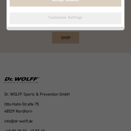
MEHR
Customize Settings
DIREKT ONLINE KAUFEN
Jetzt entdecken
SHOP
Dr. WOLFF Sports & Prevention GmbH
Otto-Hahn-Straße 75
48529 Nordhorn
info@dr-wolff.de