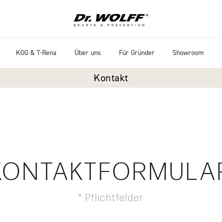
rate Fitness
- Über Uns
KGG & T-Rena
Über uns
Für Gründer
Showroom
Kontakt
KONTAKTFORMULA
* Pflichtfelder