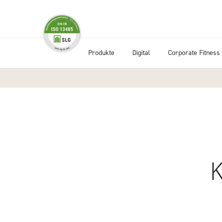
- Browse unsere Produkte
- Mehr über Corpo
Produkte
Digital
Corporate Fitness